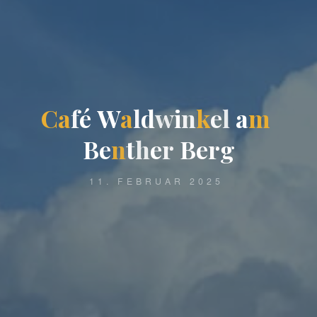
C
a
f
é
W
a
l
d
w
i
n
k
e
l
a
m
B
e
n
t
h
e
r
B
e
r
g
11. FEBRUAR 2025