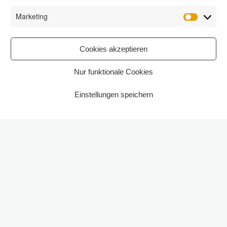
Marketing
Marketi
Cookies akzeptieren
Nur funktionale Cookies
Einstellungen speichern
Start
2022
Kommentar hinterlassen
Helga Hülsemann ist die neue
Ratsvorsitzende in Ronnenberg
29. Dezember 2022