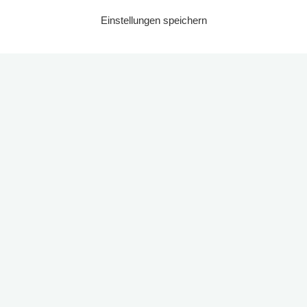
Einstellungen speichern
Start
2024
Laden zu einem Besuch in ihrem Maislabyrinth ein: Gundula und Rudolf
Kreye aus Northen.
Quelle: Ingo Rodriguez