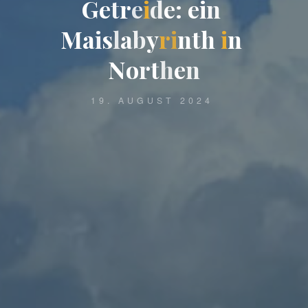
G
e
t
r
e
i
d
e
:
e
i
n
M
a
i
s
l
a
b
y
r
i
n
t
h
i
n
N
o
r
t
h
e
n
19. AUGUST 2024