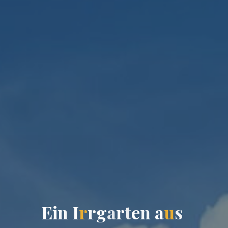
E
i
n
I
r
r
g
a
r
t
e
n
a
u
s