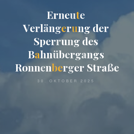
E
r
n
e
u
t
e
V
e
r
l
ä
n
g
e
r
u
n
g
d
e
r
S
p
e
r
r
u
n
g
d
e
s
B
a
h
n
ü
b
e
r
g
a
n
g
s
R
o
n
n
e
n
b
e
r
g
e
r
S
t
r
a
ß
e
30. OKTOBER 2025