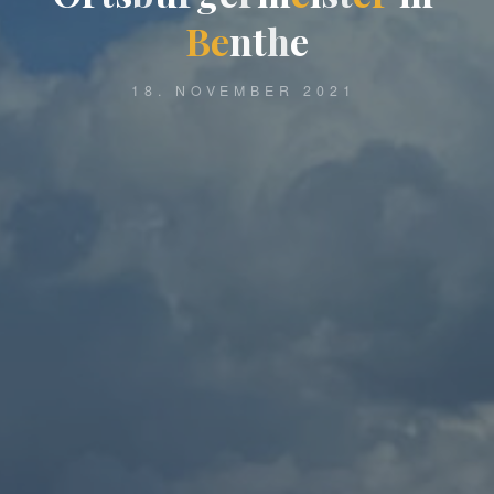
B
e
n
t
h
e
18. NOVEMBER 2021