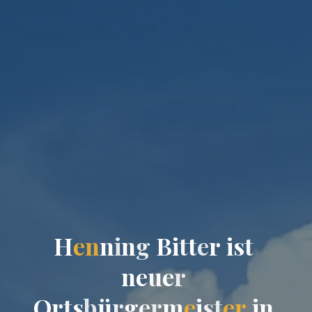
H
e
n
n
i
n
g
B
i
t
t
e
r
i
s
t
n
e
u
e
r
O
r
t
s
b
ü
r
g
e
r
m
e
i
s
t
e
r
i
n