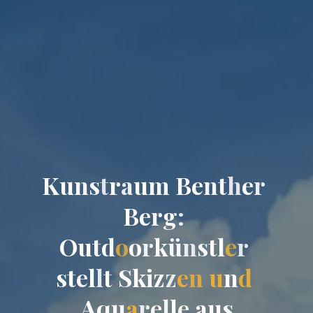
K
u
n
s
t
r
a
u
m
B
e
n
t
h
e
r
B
e
r
g
:
O
u
t
d
o
o
r
k
ü
n
s
t
l
e
r
s
t
e
l
l
t
S
k
i
z
z
e
n
u
n
d
A
q
u
a
r
e
l
l
e
a
u
s