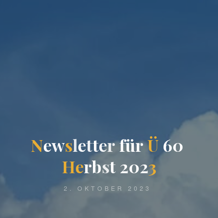
N
e
w
s
l
e
t
t
e
r
f
ü
r
Ü
6
0
H
e
r
b
s
t
2
0
2
3
2. OKTOBER 2023