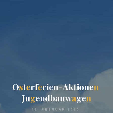
O
s
t
e
r
f
e
r
i
e
n
-
A
k
t
i
o
n
e
n
J
u
g
e
n
d
b
a
u
w
a
g
e
n
12. FEBRUAR 2026