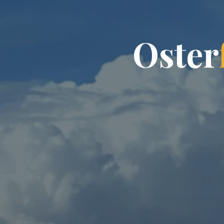
O
s
t
e
r