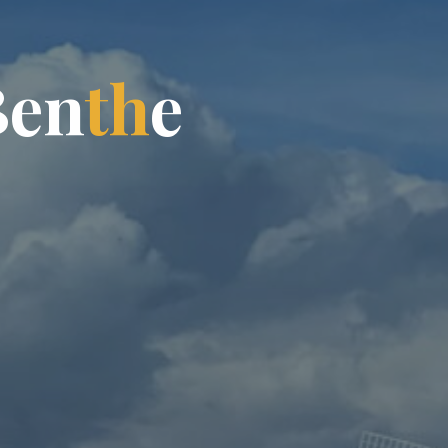
B
e
n
t
h
e