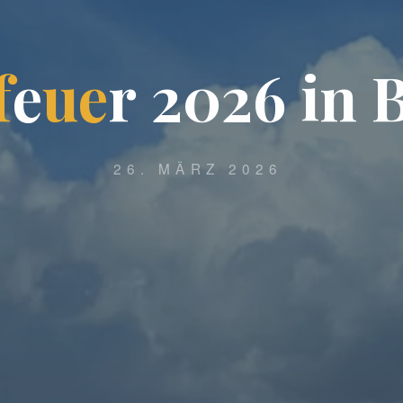
f
e
u
e
r
2
0
2
6
i
n
26. MÄRZ 2026