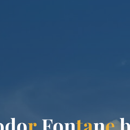
o
d
o
r
F
o
n
t
a
n
e