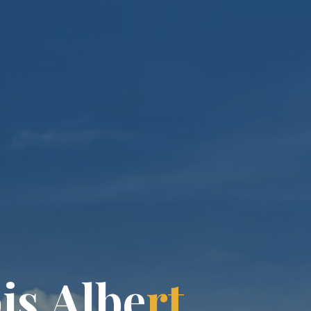
b
i
s
A
l
b
e
r
t