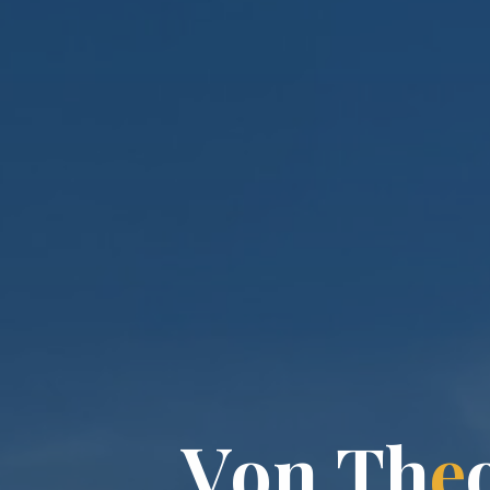
V
o
n
T
h
e