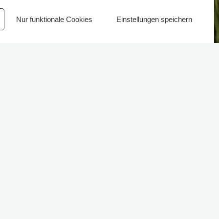
Nur funktionale Cookies
Einstellungen speichern
 erfreuen / Seniorenbeirat
chichte geben: Auf den Friedhöfen in
ldern können Friedhofsbesucher Sprüche
 zu Albert Schweitzer.
n. Eine kostenlose Weitergabe einzelner