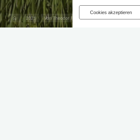
Cookies akzeptieren
Start
2021
Von Theodor Fontane bis Albert Schweizer
edhofsbesucher auf zwei neuen Philosophenpfaden
berg musste es eine Fortsetzung dieser kleinen Erfolgsges
einen sogenannten Philosophenpfad. Auf jeweils sechs Schi
Reihe reicht von Theodor Fontane und Albert Einstein bis hin
it 2019 auf dem Friedhof in Ronnenberg……..
vollständige Text aus der
HAZ+/NP+
nicht eingestellt werde