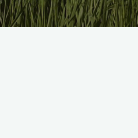
Tafeln mit Sprüchen sollen Fri
initiiert das Projekt
Nach den guten Erfahrungen aus Ronnen
Benthe und Linderte gibt es nun auch 
bekannter und kluger Köpfe lesen, die 
Einen solchen Pfad gibt es bereits se
Aus rechtlichen Gründen kann hier der 