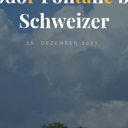
S
c
h
w
e
i
z
e
r
28. DEZEMBER 2021