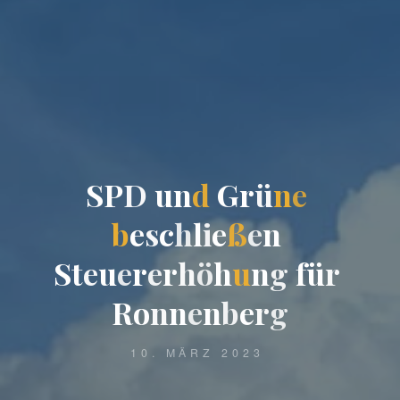
S
P
D
u
n
d
G
r
ü
n
e
b
e
s
c
h
l
i
e
ß
e
n
S
t
e
u
e
r
e
r
h
ö
h
u
n
g
f
ü
r
R
o
n
n
e
n
b
e
r
g
10. MÄRZ 2023