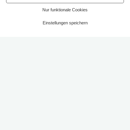
Nur funktionale Cookies
Einstellungen speichern
Start
2023
Höhere Steuern: In Ronnenberg sollen Hauseigentümer rückwirkend zum 1.
Januar 2023 stärker zur Kasse gebeten werden.