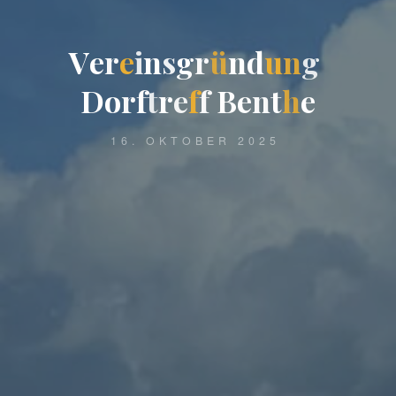
V
e
r
e
i
n
s
g
r
ü
n
d
u
n
g
D
o
r
f
t
r
e
f
f
B
e
n
t
h
e
16. OKTOBER 2025