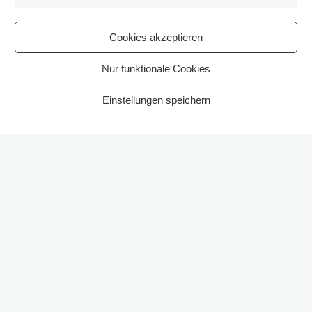
Marketi
Cookies akzeptieren
Nur funktionale Cookies
Einstellungen speichern
Start
2025
„Liebe Benther Bürgerinnen und Bürger,
in unserem Dorf tut sich etwas!
Das alte Feuerwehrhaus soll in den kommenden Jahren zu
einem
umgestaltet werden.
Dorftreff für alle Generationen
Die Inbetriebnahme ist für
geplant.
2028/2029
Um dieses Ziel zu erreichen, soll ein
gemeinnütziger