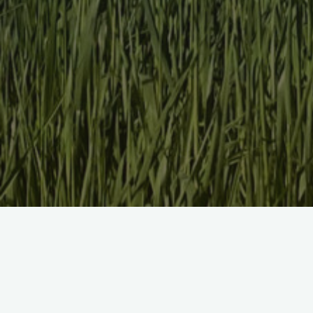
Salinenstraße bekommt Aspha
Die seit dem 15. März andauernde Stra
Endphase. Im Bergwinkel beginnen am h