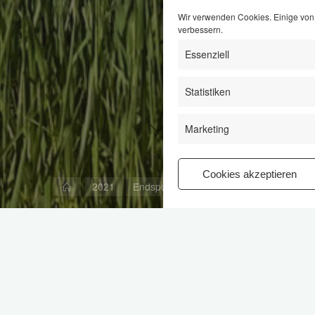
Wir verwenden Cookies. Einige von 
verbessern.
Essenziell
Statistiken
Marketing
Cookies akzeptieren
Start
2021
Endspurt bei der Sanierung
ltdecke.
ßen- und Gehwegsanierung in der Salinenstraße und der Str
eutigen Montag die Reparaturarbeiten an den Gossen und Abl