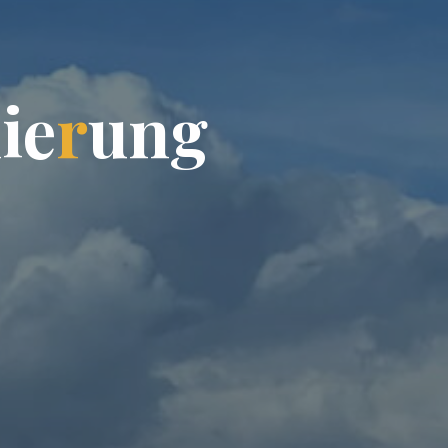
n
i
e
r
u
n
g