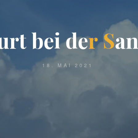
u
r
t
b
e
i
d
e
r
S
a
18. MAI 2021