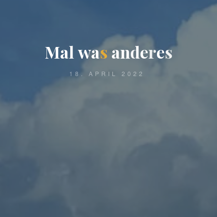
M
a
l
w
a
s
a
n
d
e
r
e
s
18. APRIL 2022