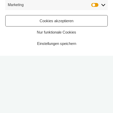
Marketing
Marketi
Cookies akzeptieren
Nur funktionale Cookies
Einstellungen speichern
Start
2022
Ein Malangebot für Kinder und junge
Erwachsene.
Verlängerung der Schnupperkurse bis zum
25. Mai!