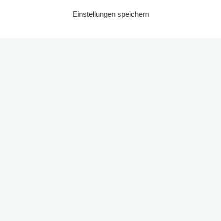
Einstellungen speichern
Start
2023
Tüten über Tüten: Die ehrenamtlichen Helfer hatten alle Hände voll zu tun,
um die 106 Tüten für die Kinder zu füllen.
© Quelle: privat
Beeindruckende Resonanz bei der Geschenkaktion am