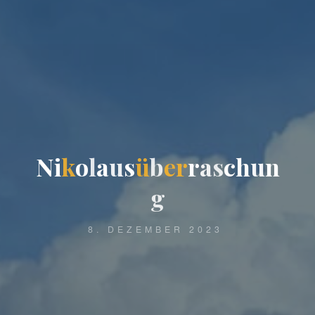
N
i
k
o
l
a
u
s
ü
b
e
r
r
a
s
c
h
u
n
g
8. DEZEMBER 2023