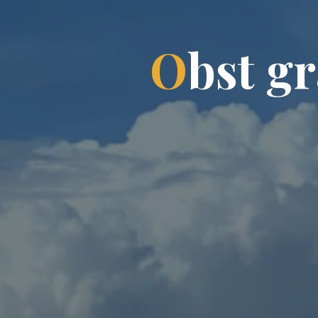
O
b
s
t
g
r