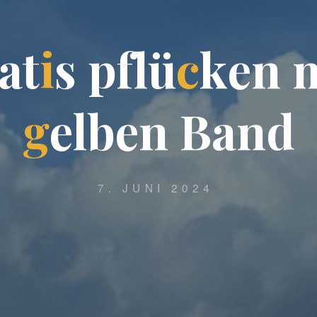
a
t
i
s
p
f
l
ü
c
k
e
n
g
e
l
b
e
n
B
a
n
d
7. JUNI 2024