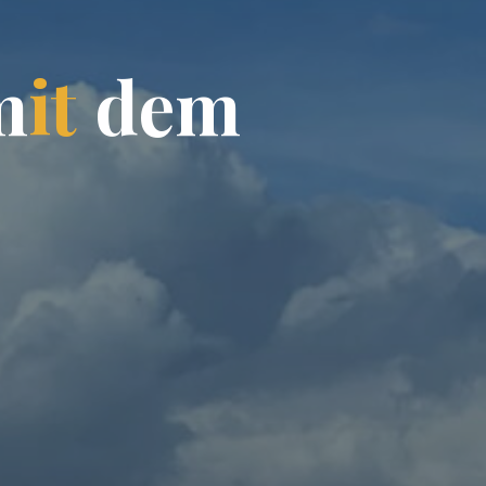
m
i
t
d
e
m