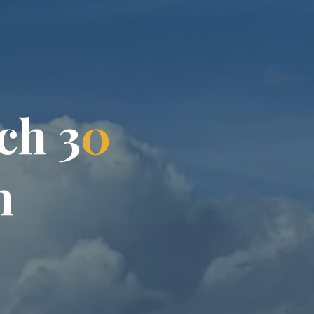
c
h
3
0
n