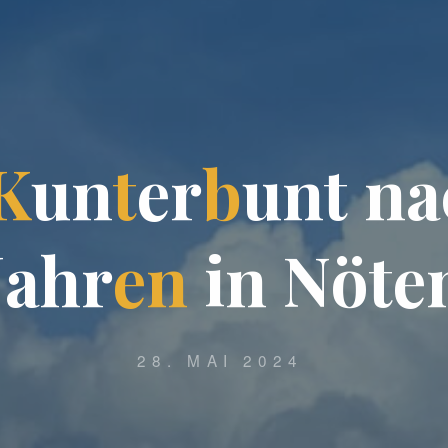
K
u
n
t
e
r
b
u
n
t
n
a
J
a
h
r
e
n
i
n
N
ö
t
e
28. MAI 2024