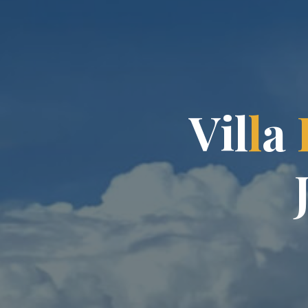
V
i
l
l
a