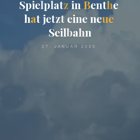
S
p
i
e
l
p
l
a
t
z
i
n
B
e
n
t
h
e
h
a
t
j
e
t
z
t
e
i
n
e
n
e
u
e
S
e
i
l
b
a
h
n
27. JANUAR 2023