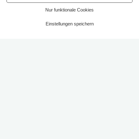
Nur funktionale Cookies
Einstellungen speichern
Start
2023
Lustige Hängepartien sind schon möglich: Die neue Seilbahn auf dem
Spielplatz Am Hammfeld in Benthe ist bereits freigegeben.