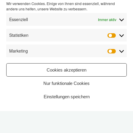
Wir verwenden Cookies. Einige von ihnen sind essenziell, während
andere uns helfen, unsere Website zu verbessern.
Essenziell
Immer aktiv
Statistiken
Statisti
Marketing
Marketi
Cookies akzeptieren
Nur funktionale Cookies
Einstellungen speichern
Start
2021
Der Künstler Peter Kutin baut an den
Ruinen der Benther Bergterrassen eine