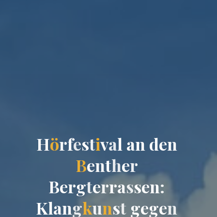
H
ö
r
f
e
s
t
i
v
a
l
a
n
d
e
n
B
e
n
t
h
e
r
B
e
r
g
t
e
r
r
a
s
s
e
n
:
K
l
a
n
g
k
u
n
s
t
g
e
g
e
n