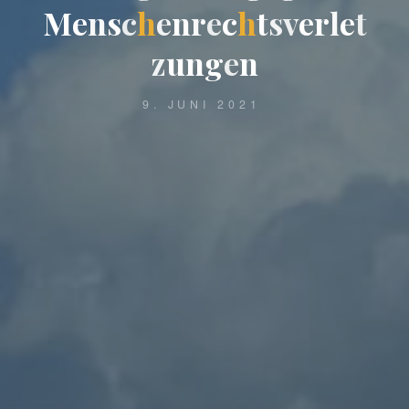
M
e
n
s
c
h
e
n
r
e
c
h
t
s
v
e
r
l
e
t
z
u
n
g
e
n
9. JUNI 2021